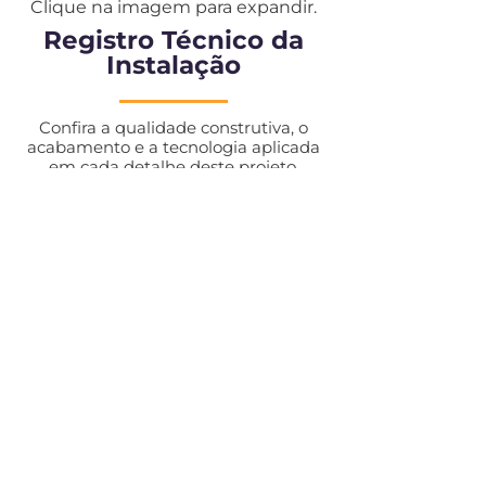
Clique na imagem para expandir.
Registro Técnico da
Instalação
Confira a qualidade construtiva, o
acabamento e a tecnologia aplicada
em cada detalhe deste projeto.
Ficou com alguma
dúvida sobre o
andamento?
Nossa equipe de engenharia está à
disposição para detalhar o
cronograma.
Fale com o Engenheiro Responsável