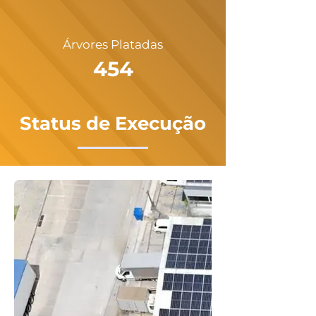
Árvores Platadas
454
Status de Execução